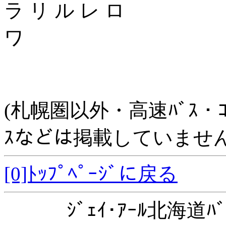
ラ リ ル レ ロ
ワ
(札幌圏以外・高速ﾊﾞｽ・ｺﾐｭﾆ
ｽなどは掲載していません
[0]ﾄｯﾌﾟﾍﾟｰｼﾞに戻る
ｼﾞｪｲ･ｱｰﾙ北海道ﾊﾞ