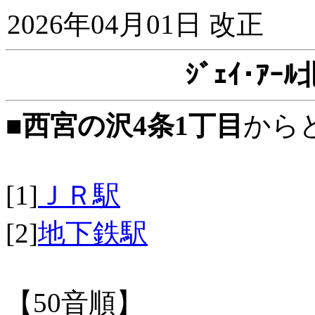
2026年04月01日 改正
ｼﾞｪｲ･ｱ
■
西宮の沢4条1丁目
から
[1]
ＪＲ駅
[2]
地下鉄駅
【50音順】