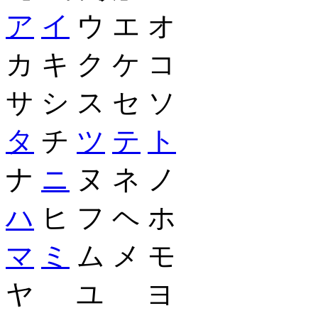
ア
イ
ウ エ オ
カ キ ク ケ コ
サ シ ス セ ソ
タ
チ
ツ
テ
ト
ナ
ニ
ヌ ネ ノ
ハ
ヒ フ ヘ ホ
マ
ミ
ム メ モ
ヤ ユ ヨ