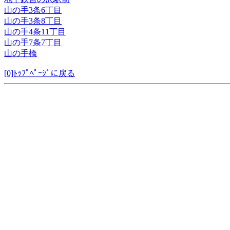
山の手3条6丁目
山の手3条8丁目
山の手4条11丁目
山の手7条7丁目
山の手橋
[0]ﾄｯﾌﾟﾍﾟｰｼﾞに戻る