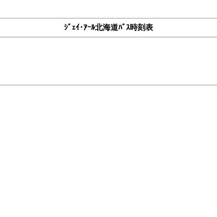
ｼﾞｪｲ･ｱｰﾙ北海道ﾊﾞｽ時刻表