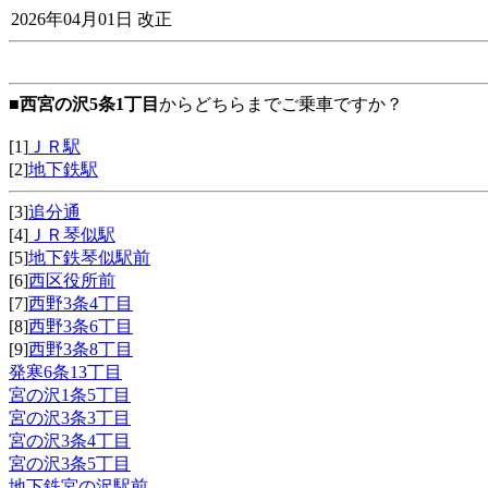
2026年04月01日 改正
■
西宮の沢5条1丁目
からどちらまでご乗車ですか？
[1]
ＪＲ駅
[2]
地下鉄駅
[3]
追分通
[4]
ＪＲ琴似駅
[5]
地下鉄琴似駅前
[6]
西区役所前
[7]
西野3条4丁目
[8]
西野3条6丁目
[9]
西野3条8丁目
発寒6条13丁目
宮の沢1条5丁目
宮の沢3条3丁目
宮の沢3条4丁目
宮の沢3条5丁目
地下鉄宮の沢駅前