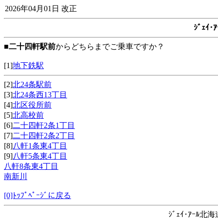
2026年04月01日 改正
ｼﾞｪｲ
■
二十四軒駅前
からどちらまでご乗車ですか？
[1]
地下鉄駅
[2]
北24条駅前
[3]
北24条西13丁目
[4]
北区役所前
[5]
北高校前
[6]
二十四軒2条1丁目
[7]
二十四軒2条2丁目
[8]
八軒1条東4丁目
[9]
八軒5条東4丁目
八軒8条東4丁目
南新川
[0]ﾄｯﾌﾟﾍﾟｰｼﾞに戻る
ｼﾞｪｲ･ｱｰﾙ北海