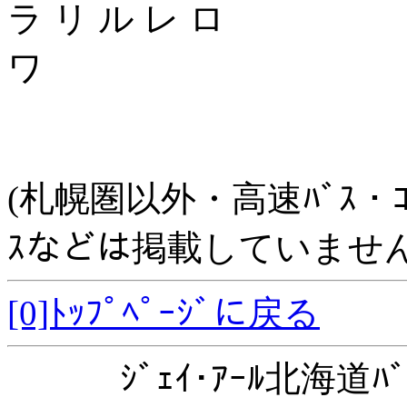
ラ リ ル レ ロ
ワ
(札幌圏以外・高速ﾊﾞｽ・ｺﾐｭﾆ
ｽなどは掲載していません
[0]ﾄｯﾌﾟﾍﾟｰｼﾞに戻る
ｼﾞｪｲ･ｱｰﾙ北海道ﾊﾞ