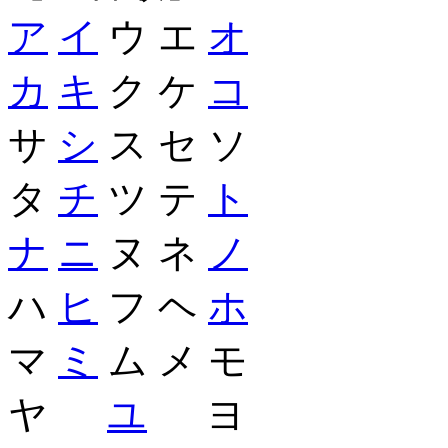
ア
イ
ウ エ
オ
カ
キ
ク ケ
コ
サ
シ
ス セ ソ
タ
チ
ツ テ
ト
ナ
ニ
ヌ ネ
ノ
ハ
ヒ
フ ヘ
ホ
マ
ミ
ム メ モ
ヤ
ユ
ヨ