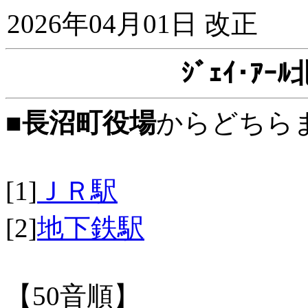
2026年04月01日 改正
ｼﾞｪｲ･ｱ
■
長沼町役場
からどちら
[1]
ＪＲ駅
[2]
地下鉄駅
【50音順】