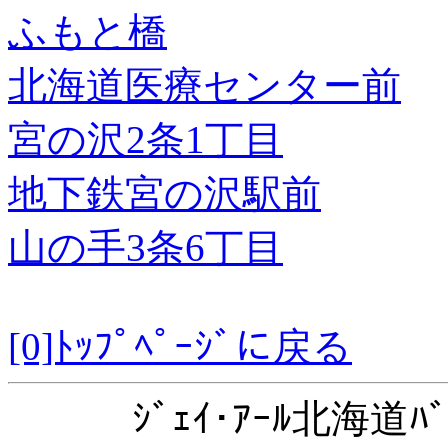
ふもと橋
北海道医療センター前
宮の沢2条1丁目
地下鉄宮の沢駅前
山の手3条6丁目
[0]ﾄｯﾌﾟﾍﾟｰｼﾞに戻る
ｼﾞｪｲ･ｱｰﾙ北海道ﾊﾞ