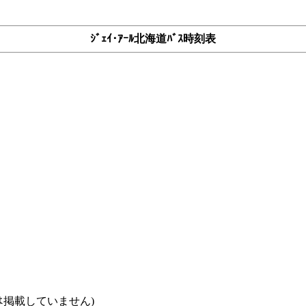
ｼﾞｪｲ･ｱｰﾙ北海道ﾊﾞｽ時刻表
ｽなどは掲載していません)