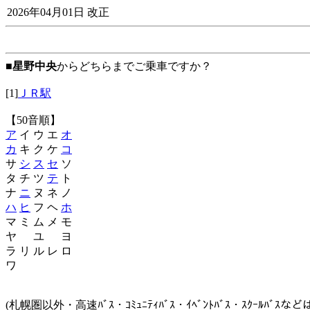
2026年04月01日 改正
■
星野中央
からどちらまでご乗車ですか？
[1]
ＪＲ駅
【50音順】
ア
イ ウ エ
オ
カ
キ ク ケ
コ
サ
シ
ス
セ
ソ
タ チ ツ
テ
ト
ナ
ニ
ヌ ネ ノ
ハ
ヒ
フ ヘ
ホ
マ ミ ム メ モ
ヤ ユ ヨ
ラ リ ル レ ロ
ワ
(札幌圏以外・高速ﾊﾞｽ・ｺﾐｭﾆﾃｨﾊﾞｽ・ｲﾍﾞﾝﾄﾊﾞｽ・ｽｸｰﾙﾊﾞ