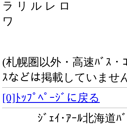
ラ リ ル レ ロ
ワ
(札幌圏以外・高速ﾊﾞｽ・ｺﾐｭﾆ
ｽなどは掲載していません
[0]ﾄｯﾌﾟﾍﾟｰｼﾞに戻る
ｼﾞｪｲ･ｱｰﾙ北海道ﾊﾞ