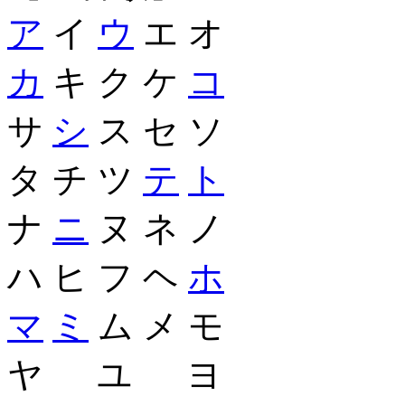
ア
イ
ウ
エ オ
カ
キ ク ケ
コ
サ
シ
ス セ ソ
タ チ ツ
テ
ト
ナ
ニ
ヌ ネ ノ
ハ ヒ フ ヘ
ホ
マ
ミ
ム メ モ
ヤ ユ ヨ