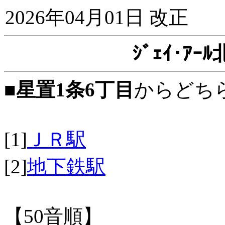
2026年04月01日 改正
ｼﾞｪｲ･ｱ
■
星置1条6丁目
からどち
[1]
ＪＲ駅
[2]
地下鉄駅
【50音順】