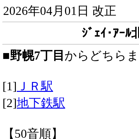
2026年04月01日 改正
ｼﾞｪｲ･ｱ
■
野幌7丁目
からどちらま
[1]
ＪＲ駅
[2]
地下鉄駅
【50音順】