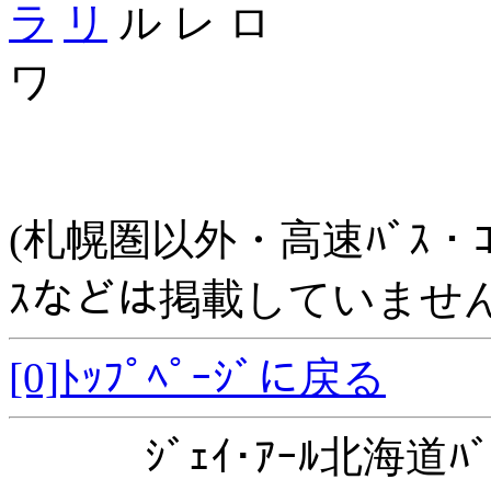
ラ
リ
ル レ ロ
ワ
(札幌圏以外・高速ﾊﾞｽ・ｺﾐｭﾆ
ｽなどは掲載していません
[0]ﾄｯﾌﾟﾍﾟｰｼﾞに戻る
ｼﾞｪｲ･ｱｰﾙ北海道ﾊﾞ