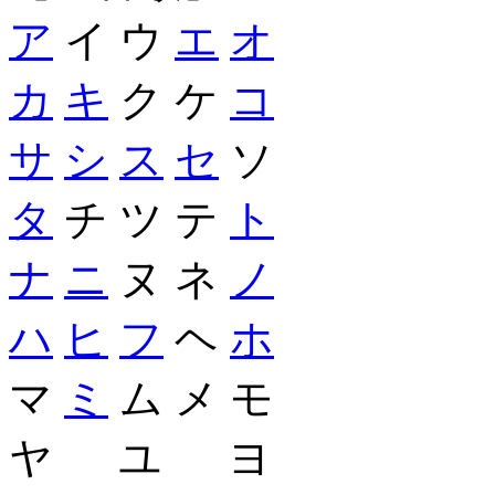
ア
イ ウ
エ
オ
カ
キ
ク ケ
コ
サ
シ
ス
セ
ソ
タ
チ ツ テ
ト
ナ
ニ
ヌ ネ
ノ
ハ
ヒ
フ
ヘ
ホ
マ
ミ
ム メ モ
ヤ ユ ヨ