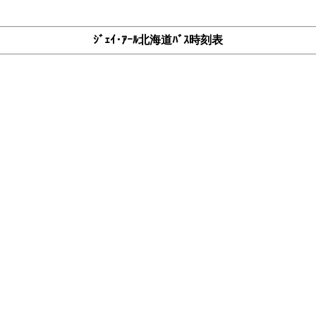
ｼﾞｪｲ･ｱｰﾙ北海道ﾊﾞｽ時刻表