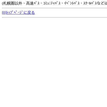
(札幌圏以外・高速ﾊﾞｽ・ｺﾐｭﾆﾃｨﾊﾞｽ・ｲﾍﾞﾝﾄﾊﾞｽ・ｽｸｰﾙﾊﾞ
[0]ﾄｯﾌﾟﾍﾟｰｼﾞに戻る