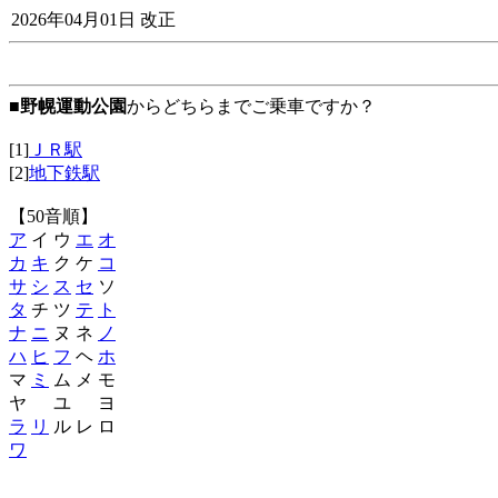
2026年04月01日 改正
■
野幌運動公園
からどちらまでご乗車ですか？
[1]
ＪＲ駅
[2]
地下鉄駅
【50音順】
ア
イ ウ
エ
オ
カ
キ
ク ケ
コ
サ
シ
ス
セ
ソ
タ
チ ツ
テ
ト
ナ
ニ
ヌ ネ
ノ
ハ
ヒ
フ
ヘ
ホ
マ
ミ
ム メ モ
ヤ ユ ヨ
ラ
リ
ル レ ロ
ワ