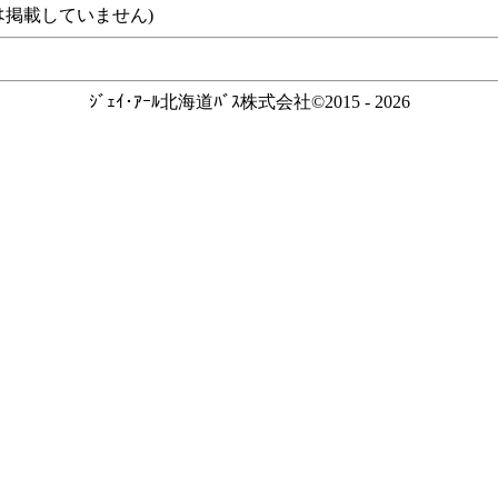
ｽなどは掲載していません)
ｼﾞｪｲ･ｱｰﾙ北海道ﾊﾞｽ株式会社©2015 - 2026