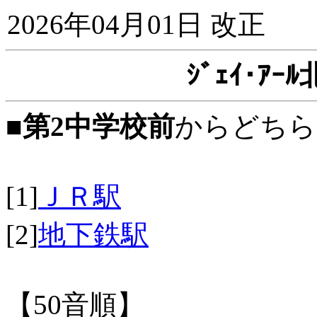
2026年04月01日 改正
ｼﾞｪｲ･ｱ
■
第2中学校前
からどちら
[1]
ＪＲ駅
[2]
地下鉄駅
【50音順】