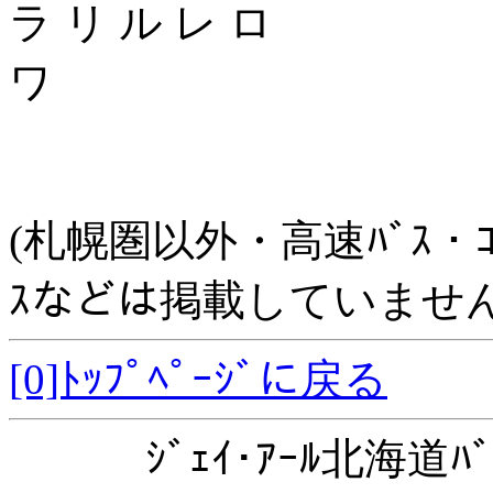
ラ リ ル レ ロ
ワ
(札幌圏以外・高速ﾊﾞｽ・ｺﾐｭﾆ
ｽなどは掲載していません
[0]ﾄｯﾌﾟﾍﾟｰｼﾞに戻る
ｼﾞｪｲ･ｱｰﾙ北海道ﾊﾞ