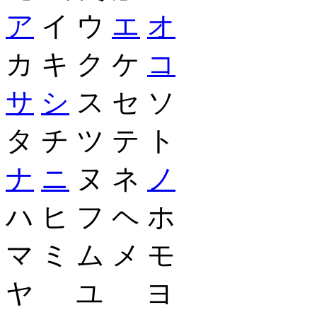
ア
イ ウ
エ
オ
カ キ ク ケ
コ
サ
シ
ス セ ソ
タ チ ツ テ ト
ナ
ニ
ヌ ネ
ノ
ハ ヒ フ ヘ ホ
マ ミ ム メ モ
ヤ ユ ヨ