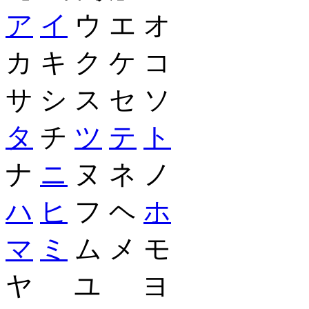
ア
イ
ウ エ オ
カ キ ク ケ コ
サ シ ス セ ソ
タ
チ
ツ
テ
ト
ナ
ニ
ヌ ネ ノ
ハ
ヒ
フ ヘ
ホ
マ
ミ
ム メ モ
ヤ ユ ヨ