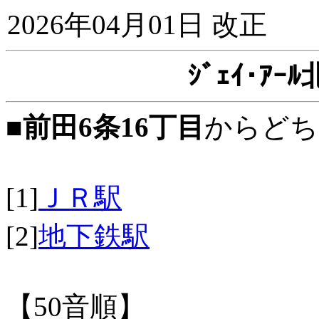
2026年04月01日 改正
ｼﾞｪｲ･ｱ
■
前田6条16丁目
からどち
[1]
ＪＲ駅
[2]
地下鉄駅
【50音順】