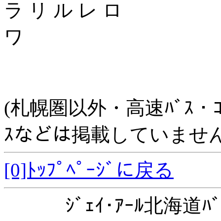
ラ リ ル レ ロ
ワ
(札幌圏以外・高速ﾊﾞｽ・ｺﾐｭﾆ
ｽなどは掲載していません
[0]ﾄｯﾌﾟﾍﾟｰｼﾞに戻る
ｼﾞｪｲ･ｱｰﾙ北海道ﾊﾞ