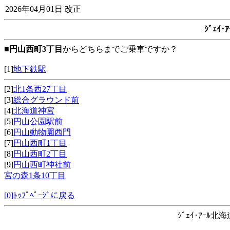
2026年04月01日 改正
ｼﾞｪｲ
■
円山西町3丁目
からどちらまでご乗車ですか？
[1]
地下鉄駅
[2]
北1条西27丁目
[3]
総合グラウンド前
[4]
北海道神宮
[5]
円山公園駅前
[6]
円山動物園西門
[7]
円山西町1丁目
[8]
円山西町2丁目
[9]
円山西町神社前
宮の森1条10丁目
[0]ﾄｯﾌﾟﾍﾟｰｼﾞに戻る
ｼﾞｪｲ･ｱｰﾙ北海