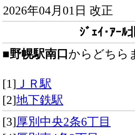
2026年04月01日 改正
ｼﾞｪｲ･ｱ
■
野幌駅南口
からどちら
[1]
ＪＲ駅
[2]
地下鉄駅
[3]
厚別中央2条6丁目