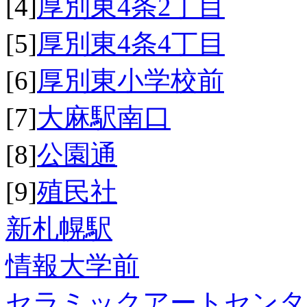
[4]
厚別東4条2丁目
[5]
厚別東4条4丁目
[6]
厚別東小学校前
[7]
大麻駅南口
[8]
公園通
[9]
殖民社
新札幌駅
情報大学前
セラミックアートセンタ