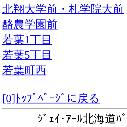
北翔大学前・札学院大前
酪農学園前
若葉1丁目
若葉5丁目
若葉町西
[0]ﾄｯﾌﾟﾍﾟｰｼﾞに戻る
ｼﾞｪｲ･ｱｰﾙ北海道ﾊﾞ