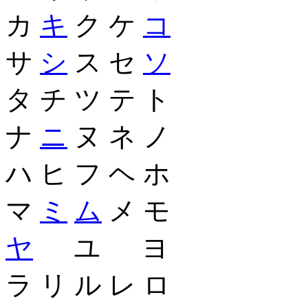
カ
キ
ク ケ
コ
サ
シ
ス セ
ソ
タ チ ツ テ ト
ナ
ニ
ヌ ネ ノ
ハ ヒ フ ヘ ホ
マ
ミ
ム
メ モ
ヤ
ユ ヨ
ラ リ ル レ ロ