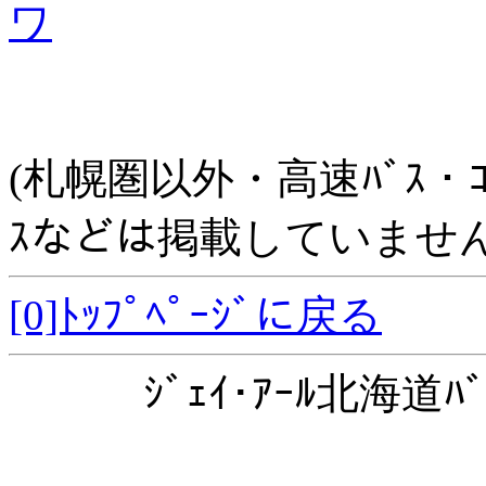
ワ
(札幌圏以外・高速ﾊﾞｽ・ｺﾐｭﾆ
ｽなどは掲載していません
[0]ﾄｯﾌﾟﾍﾟｰｼﾞに戻る
ｼﾞｪｲ･ｱｰﾙ北海道ﾊﾞ