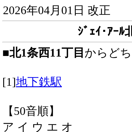
2026年04月01日 改正
ｼﾞｪｲ･ｱ
■
北1条西11丁目
からどち
[1]
地下鉄駅
【50音順】
ア イ ウ エ オ