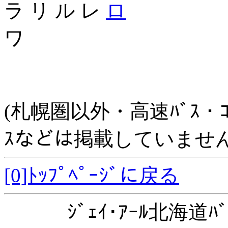
ラ リ ル レ
ロ
ワ
(札幌圏以外・高速ﾊﾞｽ・ｺﾐｭﾆ
ｽなどは掲載していません
[0]ﾄｯﾌﾟﾍﾟｰｼﾞに戻る
ｼﾞｪｲ･ｱｰﾙ北海道ﾊﾞ