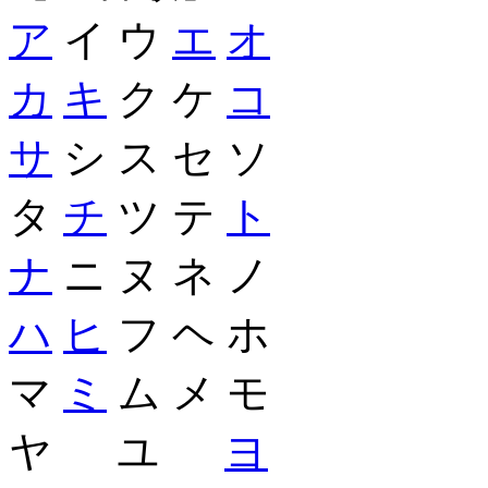
ア
イ ウ
エ
オ
カ
キ
ク ケ
コ
サ
シ ス セ ソ
タ
チ
ツ テ
ト
ナ
ニ ヌ ネ ノ
ハ
ヒ
フ ヘ ホ
マ
ミ
ム メ モ
ヤ ユ
ヨ