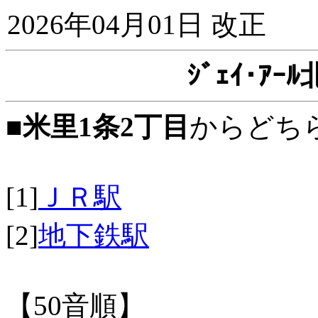
2026年04月01日 改正
ｼﾞｪｲ･ｱ
■
米里1条2丁目
からどち
[1]
ＪＲ駅
[2]
地下鉄駅
【50音順】