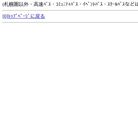
(札幌圏以外・高速ﾊﾞｽ・ｺﾐｭﾆﾃｨﾊﾞｽ・ｲﾍﾞﾝﾄﾊﾞｽ・ｽｸｰﾙﾊﾞ
[0]ﾄｯﾌﾟﾍﾟｰｼﾞに戻る