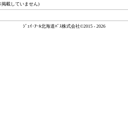
ｽなどは掲載していません)
ｼﾞｪｲ･ｱｰﾙ北海道ﾊﾞｽ株式会社©2015 - 2026