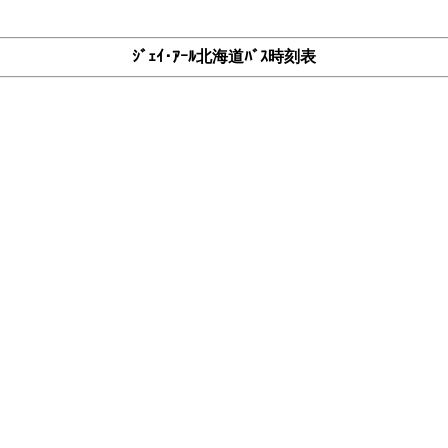
ｼﾞｪｲ･ｱｰﾙ北海道ﾊﾞｽ時刻表