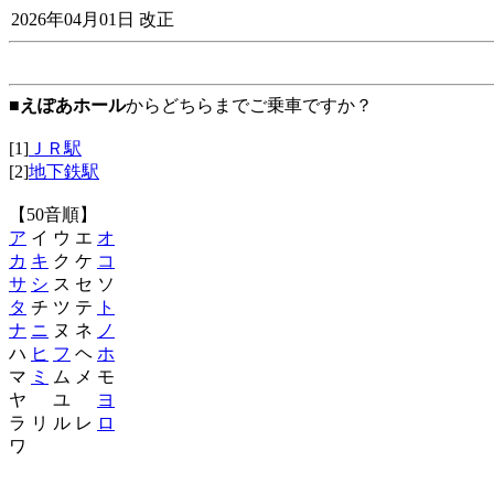
2026年04月01日 改正
■
えぽあホール
からどちらまでご乗車ですか？
[1]
ＪＲ駅
[2]
地下鉄駅
【50音順】
ア
イ ウ エ
オ
カ
キ
ク ケ
コ
サ
シ
ス セ ソ
タ
チ ツ テ
ト
ナ
ニ
ヌ ネ
ノ
ハ
ヒ
フ
ヘ
ホ
マ
ミ
ム メ モ
ヤ ユ
ヨ
ラ リ ル レ
ロ
ワ