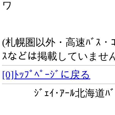
ワ
(札幌圏以外・高速ﾊﾞｽ・ｺﾐｭﾆ
ｽなどは掲載していません
[0]ﾄｯﾌﾟﾍﾟｰｼﾞに戻る
ｼﾞｪｲ･ｱｰﾙ北海道ﾊﾞ