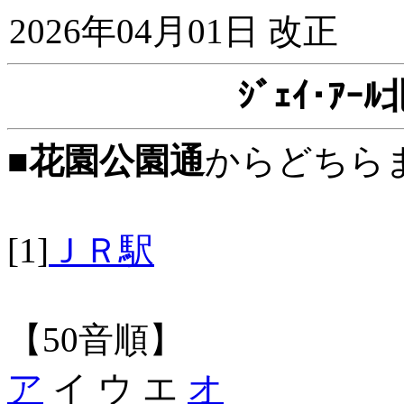
2026年04月01日 改正
ｼﾞｪｲ･ｱ
■
花園公園通
からどちら
[1]
ＪＲ駅
【50音順】
ア
イ ウ エ
オ