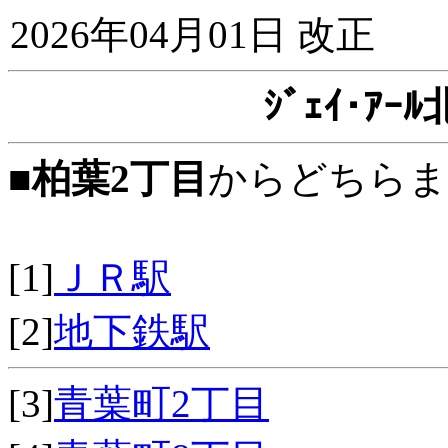
2026年04月01日 改正
ｼﾞｪｲ･ｱ
■
柏葉2丁目
からどちらま
[1]
ＪＲ駅
[2]
地下鉄駅
[3]
青葉町2丁目