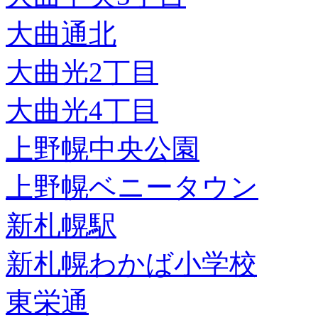
大曲通北
大曲光2丁目
大曲光4丁目
上野幌中央公園
上野幌ベニータウン
新札幌駅
新札幌わかば小学校
東栄通