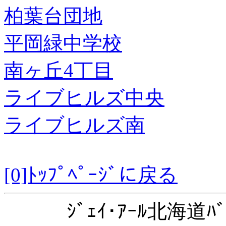
柏葉台団地
平岡緑中学校
南ヶ丘4丁目
ライブヒルズ中央
ライブヒルズ南
[0]ﾄｯﾌﾟﾍﾟｰｼﾞに戻る
ｼﾞｪｲ･ｱｰﾙ北海道ﾊﾞ