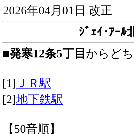
2026年04月01日 改正
ｼﾞｪｲ･ｱ
■
発寒12条5丁目
からどち
[1]
ＪＲ駅
[2]
地下鉄駅
【50音順】