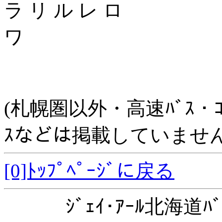
ラ リ ル レ ロ
ワ
(札幌圏以外・高速ﾊﾞｽ・ｺﾐｭﾆ
ｽなどは掲載していません
[0]ﾄｯﾌﾟﾍﾟｰｼﾞに戻る
ｼﾞｪｲ･ｱｰﾙ北海道ﾊﾞ