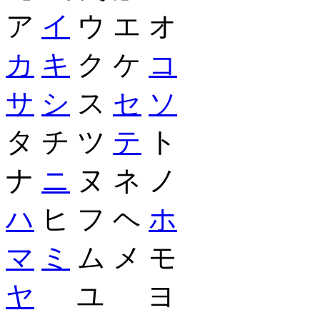
ア
イ
ウ エ オ
カ
キ
ク ケ
コ
サ
シ
ス
セ
ソ
タ チ ツ
テ
ト
ナ
ニ
ヌ ネ ノ
ハ
ヒ フ ヘ
ホ
マ
ミ
ム メ モ
ヤ
ユ ヨ