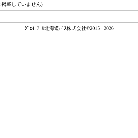
ｽなどは掲載していません)
ｼﾞｪｲ･ｱｰﾙ北海道ﾊﾞｽ株式会社©2015 - 2026