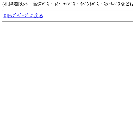
(札幌圏以外・高速ﾊﾞｽ・ｺﾐｭﾆﾃｨﾊﾞｽ・ｲﾍﾞﾝﾄﾊﾞｽ・ｽｸｰﾙﾊﾞ
[0]ﾄｯﾌﾟﾍﾟｰｼﾞに戻る