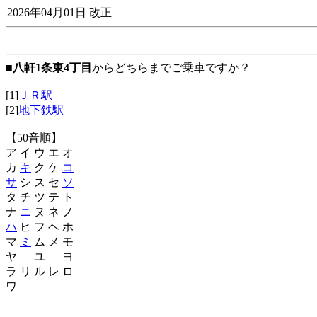
2026年04月01日 改正
■
八軒1条東4丁目
からどちらまでご乗車ですか？
[1]
ＪＲ駅
[2]
地下鉄駅
【50音順】
ア イ ウ エ オ
カ
キ
ク ケ
コ
サ
シ ス セ
ソ
タ チ ツ テ ト
ナ
ニ
ヌ ネ ノ
ハ
ヒ フ ヘ ホ
マ
ミ
ム メ モ
ヤ ユ ヨ
ラ リ ル レ ロ
ワ