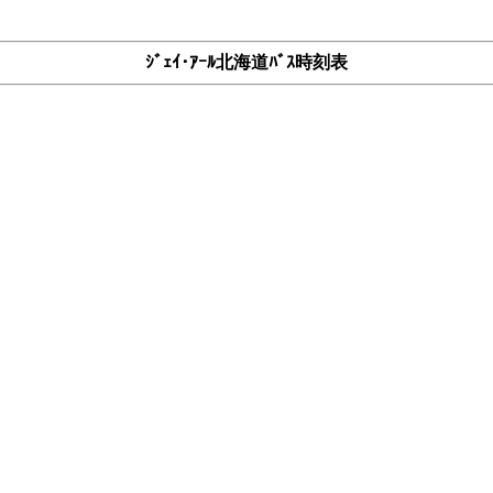
ｼﾞｪｲ･ｱｰﾙ北海道ﾊﾞｽ時刻表