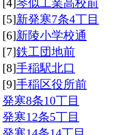
[4]
琴似工業高校前
[5]
新発寒7条4丁目
[6]
新陵小学校通
[7]
鉄工団地前
[8]
手稲駅北口
[9]
手稲区役所前
発寒8条10丁目
発寒12条5丁目
発寒14条14丁目