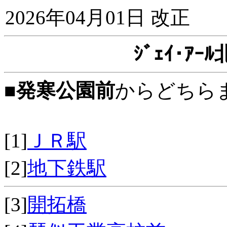
2026年04月01日 改正
ｼﾞｪｲ･ｱ
■
発寒公園前
からどちら
[1]
ＪＲ駅
[2]
地下鉄駅
[3]
開拓橋