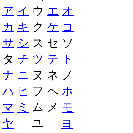
ア
イ
ウ
エ
オ
カ
キ
ク
ケ
コ
サ
シ
ス セ ソ
タ
チ
ツ
テ
ト
ナ
ニ
ヌ ネ ノ
ハ
ヒ
フ ヘ
ホ
マ
ミ
ム メ
モ
ヤ
ユ
ヨ