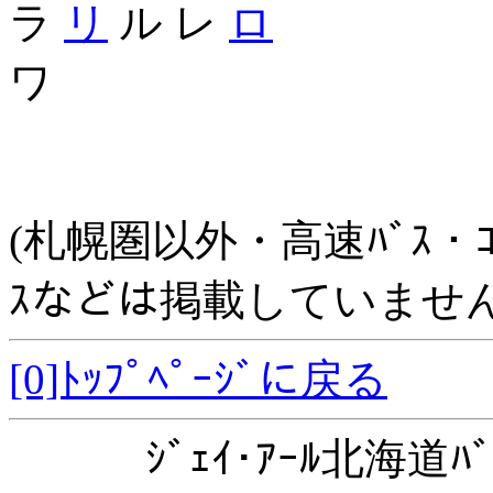
ラ
リ
ル レ
ロ
ワ
(札幌圏以外・高速ﾊﾞｽ・ｺﾐｭﾆ
ｽなどは掲載していません
[0]ﾄｯﾌﾟﾍﾟｰｼﾞに戻る
ｼﾞｪｲ･ｱｰﾙ北海道ﾊﾞ