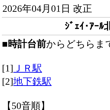
2026年04月01日 改正
ｼﾞｪｲ･ｱ
■
時計台前
からどちらま
[1]
ＪＲ駅
[2]
地下鉄駅
【50音順】