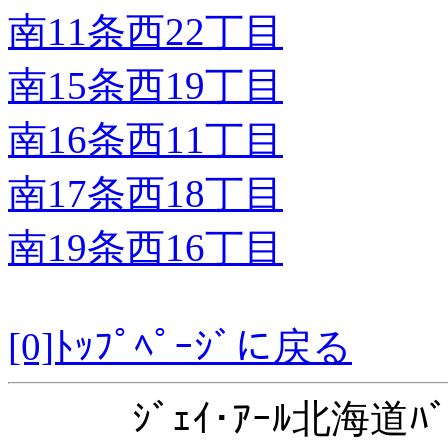
南11条西22丁目
南15条西19丁目
南16条西11丁目
南17条西18丁目
南19条西16丁目
[0]ﾄｯﾌﾟﾍﾟｰｼﾞに戻る
ｼﾞｪｲ･ｱｰﾙ北海道ﾊﾞ