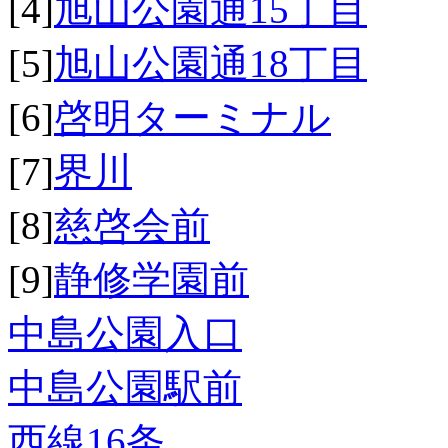
[4]
旭山公園通15丁目
[5]
旭山公園通18丁目
[6]
啓明ターミナル
[7]
界川
[8]
慈啓会前
[9]
静修学園前
中島公園入口
中島公園駅前
西線16条