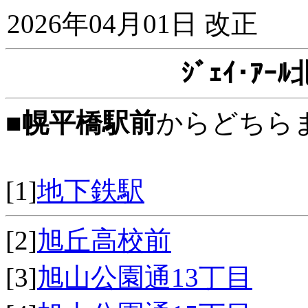
2026年04月01日 改正
ｼﾞｪｲ･ｱ
■
幌平橋駅前
からどちら
[1]
地下鉄駅
[2]
旭丘高校前
[3]
旭山公園通13丁目