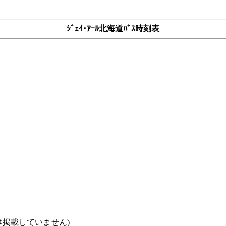
ｼﾞｪｲ･ｱｰﾙ北海道ﾊﾞｽ時刻表
ｽなどは掲載していません)