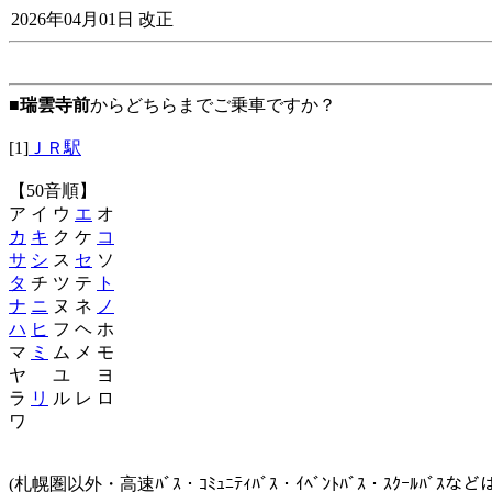
2026年04月01日 改正
■
瑞雲寺前
からどちらまでご乗車ですか？
[1]
ＪＲ駅
【50音順】
ア イ ウ
エ
オ
カ
キ
ク ケ
コ
サ
シ
ス
セ
ソ
タ
チ ツ テ
ト
ナ
ニ
ヌ ネ
ノ
ハ
ヒ
フ ヘ ホ
マ
ミ
ム メ モ
ヤ ユ ヨ
ラ
リ
ル レ ロ
ワ
(札幌圏以外・高速ﾊﾞｽ・ｺﾐｭﾆﾃｨﾊﾞｽ・ｲﾍﾞﾝﾄﾊﾞｽ・ｽｸｰﾙﾊﾞ