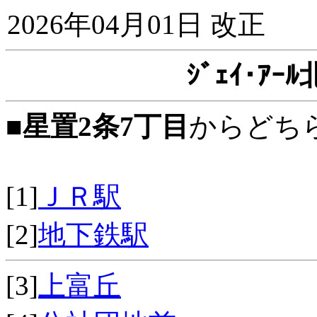
2026年04月01日 改正
ｼﾞｪｲ･ｱ
■
星置2条7丁目
からどち
[1]
ＪＲ駅
[2]
地下鉄駅
[3]
上富丘