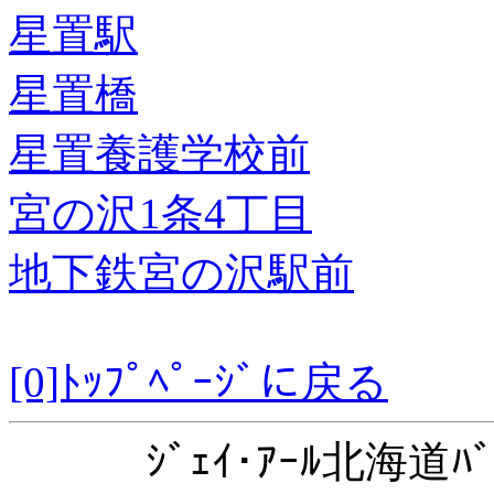
星置駅
星置橋
星置養護学校前
宮の沢1条4丁目
地下鉄宮の沢駅前
[0]ﾄｯﾌﾟﾍﾟｰｼﾞに戻る
ｼﾞｪｲ･ｱｰﾙ北海道ﾊﾞ