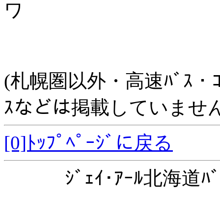
ワ
(札幌圏以外・高速ﾊﾞｽ・ｺﾐｭﾆ
ｽなどは掲載していません
[0]ﾄｯﾌﾟﾍﾟｰｼﾞに戻る
ｼﾞｪｲ･ｱｰﾙ北海道ﾊﾞ