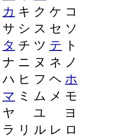
カ
キ ク ケ コ
サ シ ス セ ソ
タ
チ ツ
テ
ト
ナ ニ ヌ ネ ノ
ハ ヒ フ ヘ
ホ
マ
ミ ム メ モ
ヤ ユ ヨ
ラ リ ル レ ロ