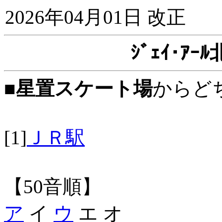
2026年04月01日 改正
ｼﾞｪｲ･ｱ
■
星置スケート場
からど
[1]
ＪＲ駅
【50音順】
ア
イ
ウ
エ オ