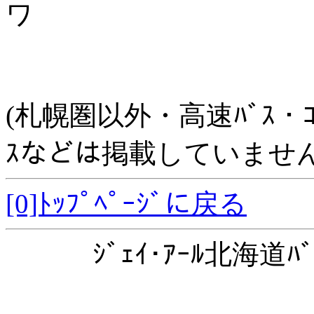
ワ
(札幌圏以外・高速ﾊﾞｽ・ｺﾐｭﾆ
ｽなどは掲載していません
[0]ﾄｯﾌﾟﾍﾟｰｼﾞに戻る
ｼﾞｪｲ･ｱｰﾙ北海道ﾊﾞ