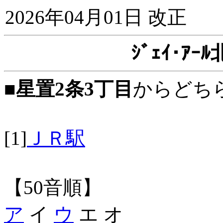
2026年04月01日 改正
ｼﾞｪｲ･ｱ
■
星置2条3丁目
からどち
[1]
ＪＲ駅
【50音順】
ア
イ
ウ
エ オ