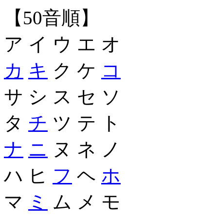
【50音順】
ア イ ウ エ オ
カ
キ
ク ケ
コ
サ シ ス セ ソ
タ
チ
ツ テ ト
ナ
ニ
ヌ ネ ノ
ハ ヒ
フ
ヘ
ホ
マ
ミ
ム メ モ