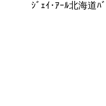
ｼﾞｪｲ･ｱｰﾙ北海道ﾊﾞ