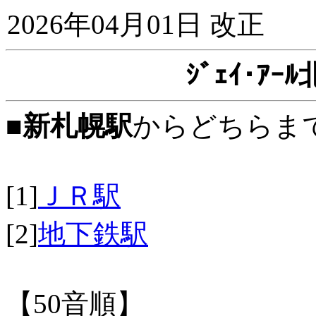
2026年04月01日 改正
ｼﾞｪｲ･ｱ
■
新札幌駅
からどちらま
[1]
ＪＲ駅
[2]
地下鉄駅
【50音順】