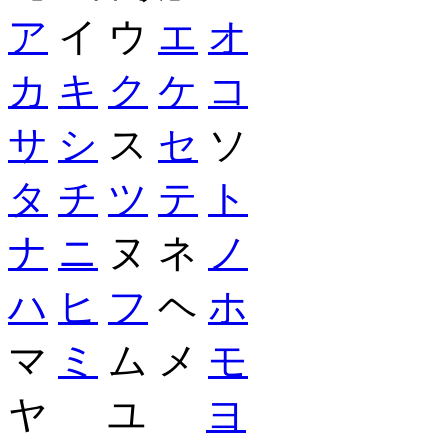
ア
イ ウ
エ
オ
カ
キ
ク
ケ
コ
サ
シ
ス
セ
ソ
タ
チ
ツ
テ
ト
ナ
ニ
ヌ ネ
ノ
ハ
ヒ
フ
ヘ
ホ
マ
ミ
ム メ
モ
ヤ ユ
ヨ