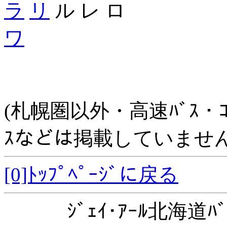
ラ
リ
ル レ ロ
ワ
(札幌圏以外・高速ﾊﾞｽ・ｺﾐｭﾆ
ｽなどは掲載していません
[0]ﾄｯﾌﾟﾍﾟｰｼﾞに戻る
ｼﾞｪｲ･ｱｰﾙ北海道ﾊﾞ