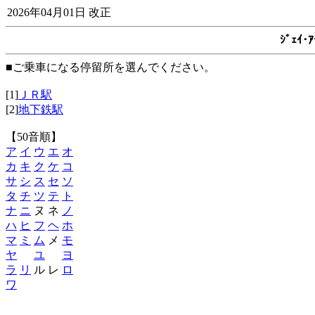
2026年04月01日 改正
ｼﾞｪｲ
■ご乗車になる停留所を選んでください。
[1]
ＪＲ駅
[2]
地下鉄駅
【50音順】
ア
イ
ウ
エ
オ
カ
キ
ク
ケ
コ
サ
シ
ス
セ
ソ
タ
チ
ツ
テ
ト
ナ
ニ
ヌ ネ
ノ
ハ
ヒ
フ
ヘ
ホ
マ
ミ
ム
メ
モ
ヤ
ユ
ヨ
ラ
リ
ル レ
ロ
ワ