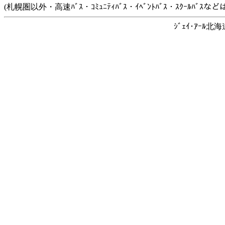
(札幌圏以外・高速ﾊﾞｽ・ｺﾐｭﾆﾃｨﾊﾞｽ・ｲﾍﾞﾝﾄﾊﾞｽ・ｽｸｰﾙﾊﾞ
ｼﾞｪｲ･ｱｰﾙ北海