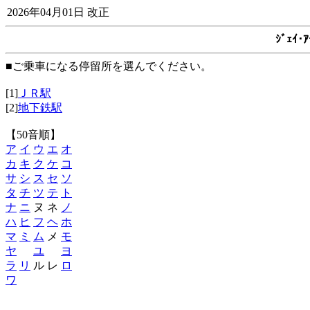
2026年04月01日 改正
ｼﾞｪｲ
■ご乗車になる停留所を選んでください。
[1]
ＪＲ駅
[2]
地下鉄駅
【50音順】
ア
イ
ウ
エ
オ
カ
キ
ク
ケ
コ
サ
シ
ス
セ
ソ
タ
チ
ツ
テ
ト
ナ
ニ
ヌ ネ
ノ
ハ
ヒ
フ
ヘ
ホ
マ
ミ
ム
メ
モ
ヤ
ユ
ヨ
ラ
リ
ル レ
ロ
ワ