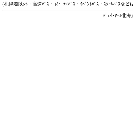
(札幌圏以外・高速ﾊﾞｽ・ｺﾐｭﾆﾃｨﾊﾞｽ・ｲﾍﾞﾝﾄﾊﾞｽ・ｽｸｰﾙﾊﾞ
ｼﾞｪｲ･ｱｰﾙ北海