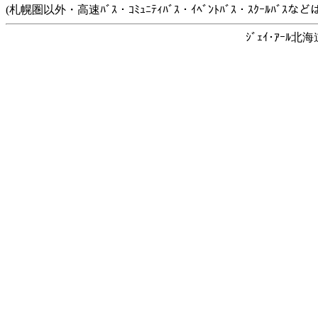
(札幌圏以外・高速ﾊﾞｽ・ｺﾐｭﾆﾃｨﾊﾞｽ・ｲﾍﾞﾝﾄﾊﾞｽ・ｽｸｰﾙﾊﾞ
ｼﾞｪｲ･ｱｰﾙ北海