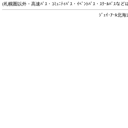
(札幌圏以外・高速ﾊﾞｽ・ｺﾐｭﾆﾃｨﾊﾞｽ・ｲﾍﾞﾝﾄﾊﾞｽ・ｽｸｰﾙﾊﾞ
ｼﾞｪｲ･ｱｰﾙ北海