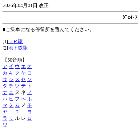
2026年04月01日 改正
ｼﾞｪｲ
■ご乗車になる停留所を選んでください。
[1]
ＪＲ駅
[2]
地下鉄駅
【50音順】
ア
イ
ウ
エ
オ
カ
キ
ク
ケ
コ
サ
シ
ス
セ
ソ
タ
チ
ツ
テ
ト
ナ
ニ
ヌ ネ
ノ
ハ
ヒ
フ
ヘ
ホ
マ
ミ
ム
メ
モ
ヤ
ユ
ヨ
ラ
リ
ル レ
ロ
ワ