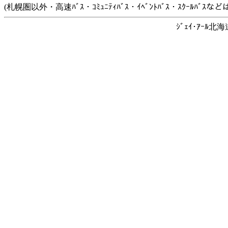
(札幌圏以外・高速ﾊﾞｽ・ｺﾐｭﾆﾃｨﾊﾞｽ・ｲﾍﾞﾝﾄﾊﾞｽ・ｽｸｰﾙﾊﾞ
ｼﾞｪｲ･ｱｰﾙ北海