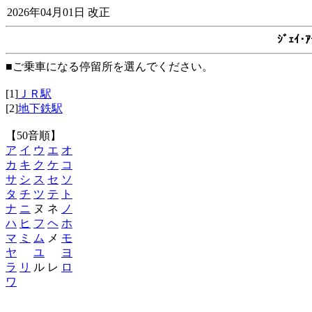
2026年04月01日 改正
ｼﾞｪｲ
■ご乗車になる停留所を選んでください。
[1]
ＪＲ駅
[2]
地下鉄駅
【50音順】
ア
イ
ウ
エ
オ
カ
キ
ク
ケ
コ
サ
シ
ス
セ
ソ
タ
チ
ツ
テ
ト
ナ
ニ
ヌ ネ
ノ
ハ
ヒ
フ
ヘ
ホ
マ
ミ
ム
メ
モ
ヤ
ユ
ヨ
ラ
リ
ル レ
ロ
ワ