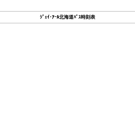
ｼﾞｪｲ･ｱｰﾙ北海道ﾊﾞｽ時刻表