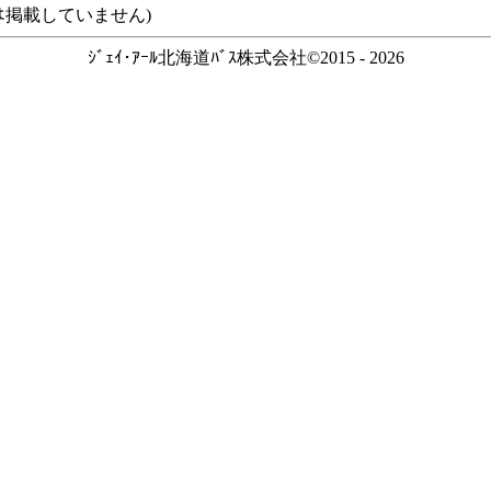
ｽなどは掲載していません)
ｼﾞｪｲ･ｱｰﾙ北海道ﾊﾞｽ株式会社©2015 - 2026