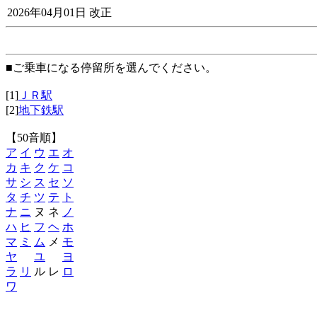
2026年04月01日 改正
■ご乗車になる停留所を選んでください。
[1]
ＪＲ駅
[2]
地下鉄駅
【50音順】
ア
イ
ウ
エ
オ
カ
キ
ク
ケ
コ
サ
シ
ス
セ
ソ
タ
チ
ツ
テ
ト
ナ
ニ
ヌ ネ
ノ
ハ
ヒ
フ
ヘ
ホ
マ
ミ
ム
メ
モ
ヤ
ユ
ヨ
ラ
リ
ル レ
ロ
ワ