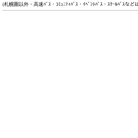
(札幌圏以外・高速ﾊﾞｽ・ｺﾐｭﾆﾃｨﾊﾞｽ・ｲﾍﾞﾝﾄﾊﾞｽ・ｽｸｰﾙﾊﾞ