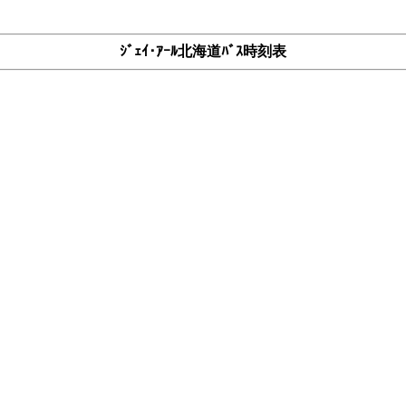
ｼﾞｪｲ･ｱｰﾙ北海道ﾊﾞｽ時刻表