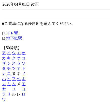
2026年04月01日 改正
■ご乗車になる停留所を選んでください。
[1]
ＪＲ駅
[2]
地下鉄駅
【50音順】
ア
イ
ウ
エ
オ
カ
キ
ク
ケ
コ
サ
シ
ス
セ
ソ
タ
チ
ツ
テ
ト
ナ
ニ
ヌ ネ
ノ
ハ
ヒ
フ
ヘ
ホ
マ
ミ
ム
メ
モ
ヤ
ユ
ヨ
ラ
リ
ル レ
ロ
ワ