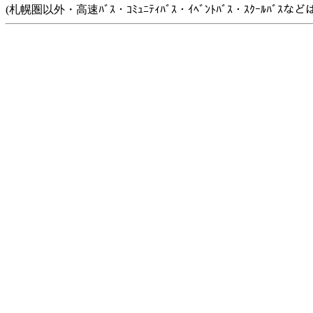
(札幌圏以外・高速ﾊﾞｽ・ｺﾐｭﾆﾃｨﾊﾞｽ・ｲﾍﾞﾝﾄﾊﾞｽ・ｽｸｰﾙﾊﾞ