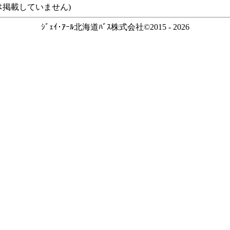
ｽなどは掲載していません)
ｼﾞｪｲ･ｱｰﾙ北海道ﾊﾞｽ株式会社©2015 - 2026