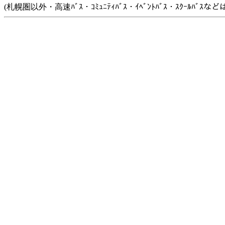
(札幌圏以外・高速ﾊﾞｽ・ｺﾐｭﾆﾃｨﾊﾞｽ・ｲﾍﾞﾝﾄﾊﾞｽ・ｽｸｰﾙﾊﾞ