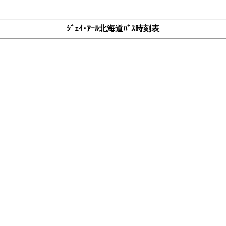
ｼﾞｪｲ･ｱｰﾙ北海道ﾊﾞｽ時刻表