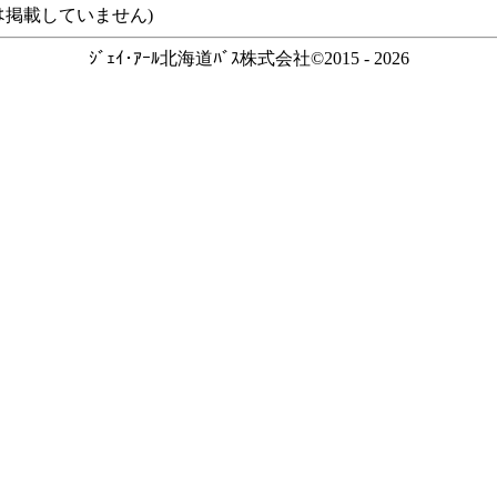
ｽなどは掲載していません)
ｼﾞｪｲ･ｱｰﾙ北海道ﾊﾞｽ株式会社©2015 - 2026