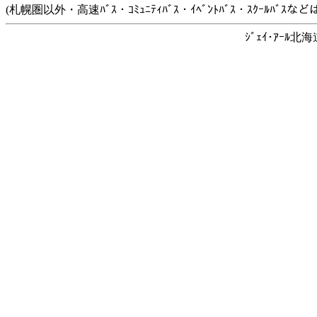
(札幌圏以外・高速ﾊﾞｽ・ｺﾐｭﾆﾃｨﾊﾞｽ・ｲﾍﾞﾝﾄﾊﾞｽ・ｽｸｰﾙﾊﾞ
ｼﾞｪｲ･ｱｰﾙ北海