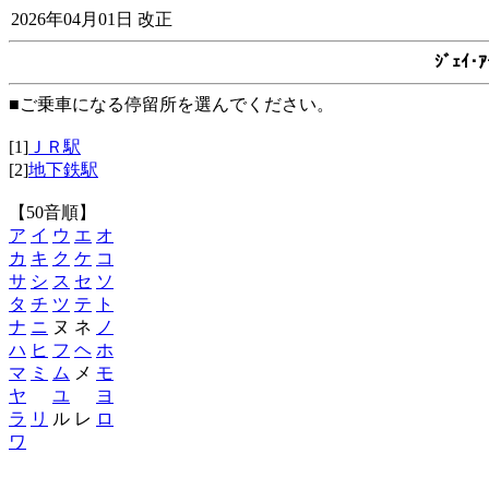
2026年04月01日 改正
ｼﾞｪｲ
■ご乗車になる停留所を選んでください。
[1]
ＪＲ駅
[2]
地下鉄駅
【50音順】
ア
イ
ウ
エ
オ
カ
キ
ク
ケ
コ
サ
シ
ス
セ
ソ
タ
チ
ツ
テ
ト
ナ
ニ
ヌ ネ
ノ
ハ
ヒ
フ
ヘ
ホ
マ
ミ
ム
メ
モ
ヤ
ユ
ヨ
ラ
リ
ル レ
ロ
ワ