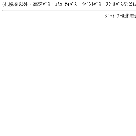
(札幌圏以外・高速ﾊﾞｽ・ｺﾐｭﾆﾃｨﾊﾞｽ・ｲﾍﾞﾝﾄﾊﾞｽ・ｽｸｰﾙﾊﾞ
ｼﾞｪｲ･ｱｰﾙ北海