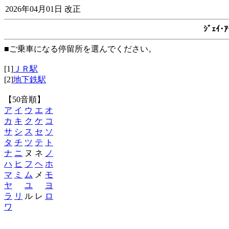
2026年04月01日 改正
ｼﾞｪｲ
■ご乗車になる停留所を選んでください。
[1]
ＪＲ駅
[2]
地下鉄駅
【50音順】
ア
イ
ウ
エ
オ
カ
キ
ク
ケ
コ
サ
シ
ス
セ
ソ
タ
チ
ツ
テ
ト
ナ
ニ
ヌ ネ
ノ
ハ
ヒ
フ
ヘ
ホ
マ
ミ
ム
メ
モ
ヤ
ユ
ヨ
ラ
リ
ル レ
ロ
ワ