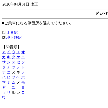
2026年04月01日 改正
ｼﾞｪｲ
■ご乗車になる停留所を選んでください。
[1]
ＪＲ駅
[2]
地下鉄駅
【50音順】
ア
イ
ウ
エ
オ
カ
キ
ク
ケ
コ
サ
シ
ス
セ
ソ
タ
チ
ツ
テ
ト
ナ
ニ
ヌ ネ
ノ
ハ
ヒ
フ
ヘ
ホ
マ
ミ
ム
メ
モ
ヤ
ユ
ヨ
ラ
リ
ル レ
ロ
ワ