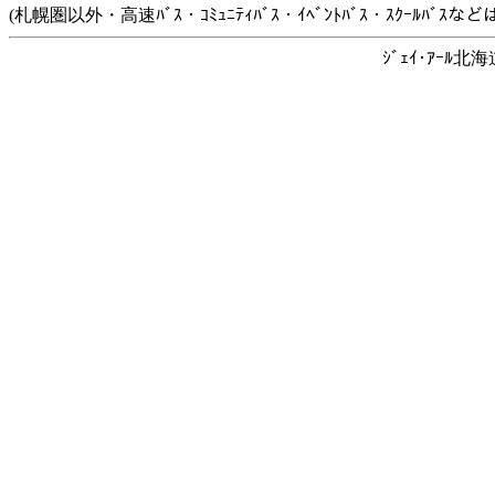
(札幌圏以外・高速ﾊﾞｽ・ｺﾐｭﾆﾃｨﾊﾞｽ・ｲﾍﾞﾝﾄﾊﾞｽ・ｽｸｰﾙﾊﾞ
ｼﾞｪｲ･ｱｰﾙ北海