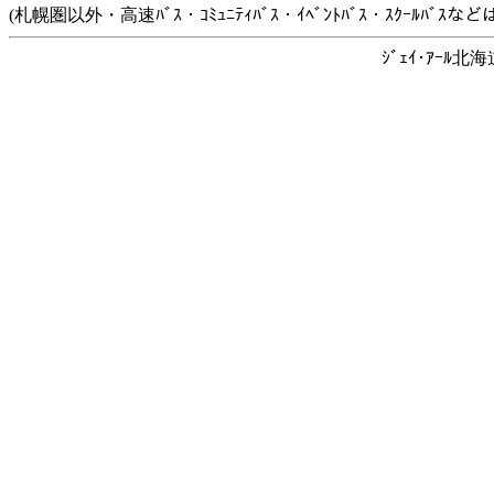
(札幌圏以外・高速ﾊﾞｽ・ｺﾐｭﾆﾃｨﾊﾞｽ・ｲﾍﾞﾝﾄﾊﾞｽ・ｽｸｰﾙﾊﾞ
ｼﾞｪｲ･ｱｰﾙ北海