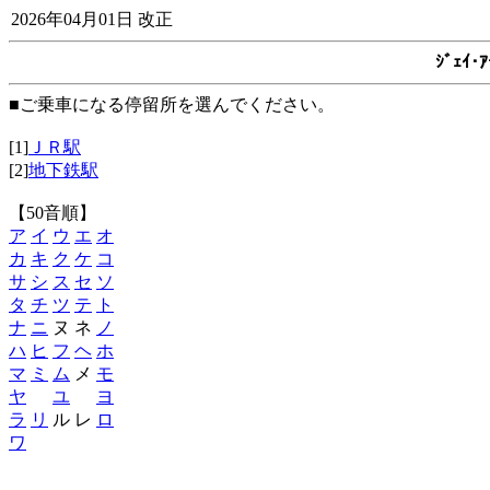
2026年04月01日 改正
ｼﾞｪｲ
■ご乗車になる停留所を選んでください。
[1]
ＪＲ駅
[2]
地下鉄駅
【50音順】
ア
イ
ウ
エ
オ
カ
キ
ク
ケ
コ
サ
シ
ス
セ
ソ
タ
チ
ツ
テ
ト
ナ
ニ
ヌ ネ
ノ
ハ
ヒ
フ
ヘ
ホ
マ
ミ
ム
メ
モ
ヤ
ユ
ヨ
ラ
リ
ル レ
ロ
ワ