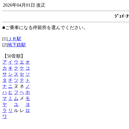
2026年04月01日 改正
ｼﾞｪｲ
■ご乗車になる停留所を選んでください。
[1]
ＪＲ駅
[2]
地下鉄駅
【50音順】
ア
イ
ウ
エ
オ
カ
キ
ク
ケ
コ
サ
シ
ス
セ
ソ
タ
チ
ツ
テ
ト
ナ
ニ
ヌ ネ
ノ
ハ
ヒ
フ
ヘ
ホ
マ
ミ
ム
メ
モ
ヤ
ユ
ヨ
ラ
リ
ル レ
ロ
ワ