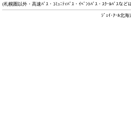
(札幌圏以外・高速ﾊﾞｽ・ｺﾐｭﾆﾃｨﾊﾞｽ・ｲﾍﾞﾝﾄﾊﾞｽ・ｽｸｰﾙﾊﾞ
ｼﾞｪｲ･ｱｰﾙ北海