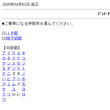
2026年04月01日 改正
ｼﾞｪｲ
■ご乗車になる停留所を選んでください。
[1]
ＪＲ駅
[2]
地下鉄駅
【50音順】
ア
イ
ウ
エ
オ
カ
キ
ク
ケ
コ
サ
シ
ス
セ
ソ
タ
チ
ツ
テ
ト
ナ
ニ
ヌ ネ
ノ
ハ
ヒ
フ
ヘ
ホ
マ
ミ
ム
メ
モ
ヤ
ユ
ヨ
ラ
リ
ル レ
ロ
ワ