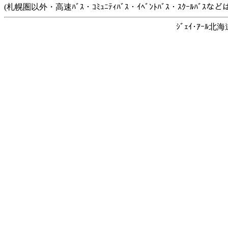
(札幌圏以外・高速ﾊﾞｽ・ｺﾐｭﾆﾃｨﾊﾞｽ・ｲﾍﾞﾝﾄﾊﾞｽ・ｽｸｰﾙﾊﾞ
ｼﾞｪｲ･ｱｰﾙ北海