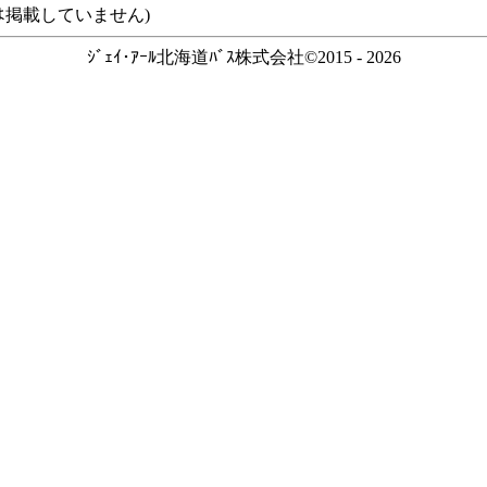
ｽなどは掲載していません)
ｼﾞｪｲ･ｱｰﾙ北海道ﾊﾞｽ株式会社©2015 - 2026