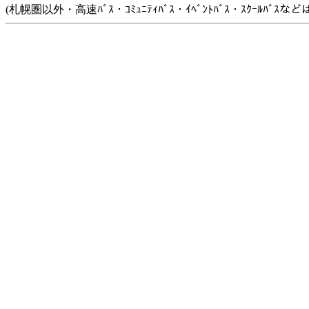
(札幌圏以外・高速ﾊﾞｽ・ｺﾐｭﾆﾃｨﾊﾞｽ・ｲﾍﾞﾝﾄﾊﾞｽ・ｽｸｰﾙﾊﾞ