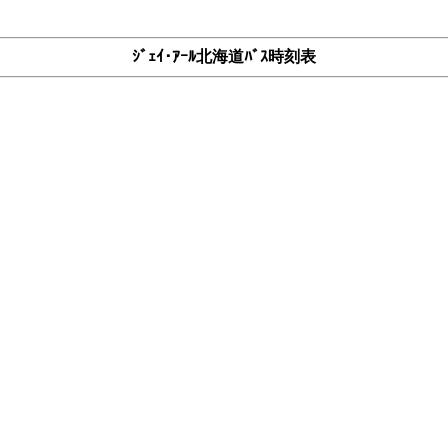
ｼﾞｪｲ･ｱｰﾙ北海道ﾊﾞｽ時刻表