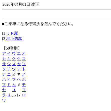
2026年04月01日 改正
■ご乗車になる停留所を選んでください。
[1]
ＪＲ駅
[2]
地下鉄駅
【50音順】
ア
イ
ウ
エ
オ
カ
キ
ク
ケ
コ
サ
シ
ス
セ
ソ
タ
チ
ツ
テ
ト
ナ
ニ
ヌ ネ
ノ
ハ
ヒ
フ
ヘ
ホ
マ
ミ
ム
メ
モ
ヤ
ユ
ヨ
ラ
リ
ル レ
ロ
ワ