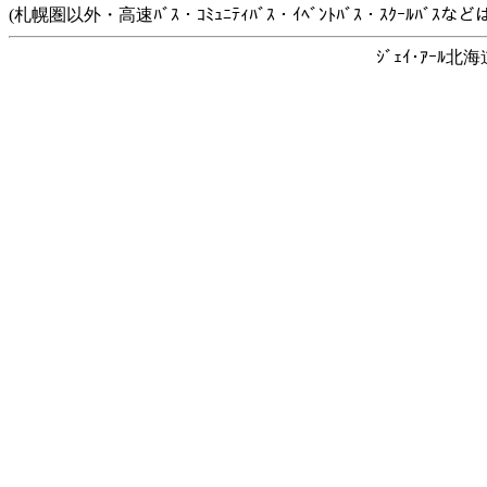
(札幌圏以外・高速ﾊﾞｽ・ｺﾐｭﾆﾃｨﾊﾞｽ・ｲﾍﾞﾝﾄﾊﾞｽ・ｽｸｰﾙﾊﾞ
ｼﾞｪｲ･ｱｰﾙ北海