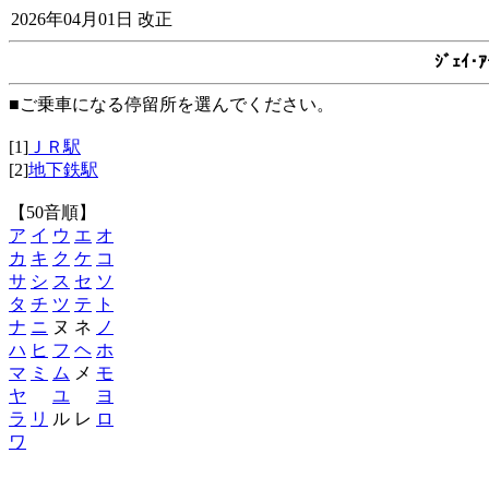
2026年04月01日 改正
ｼﾞｪｲ
■ご乗車になる停留所を選んでください。
[1]
ＪＲ駅
[2]
地下鉄駅
【50音順】
ア
イ
ウ
エ
オ
カ
キ
ク
ケ
コ
サ
シ
ス
セ
ソ
タ
チ
ツ
テ
ト
ナ
ニ
ヌ ネ
ノ
ハ
ヒ
フ
ヘ
ホ
マ
ミ
ム
メ
モ
ヤ
ユ
ヨ
ラ
リ
ル レ
ロ
ワ