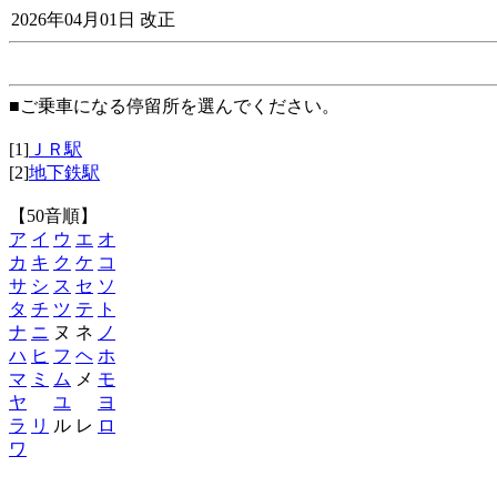
2026年04月01日 改正
■ご乗車になる停留所を選んでください。
[1]
ＪＲ駅
[2]
地下鉄駅
【50音順】
ア
イ
ウ
エ
オ
カ
キ
ク
ケ
コ
サ
シ
ス
セ
ソ
タ
チ
ツ
テ
ト
ナ
ニ
ヌ ネ
ノ
ハ
ヒ
フ
ヘ
ホ
マ
ミ
ム
メ
モ
ヤ
ユ
ヨ
ラ
リ
ル レ
ロ
ワ