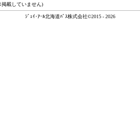
ｽなどは掲載していません)
ｼﾞｪｲ･ｱｰﾙ北海道ﾊﾞｽ株式会社©2015 - 2026