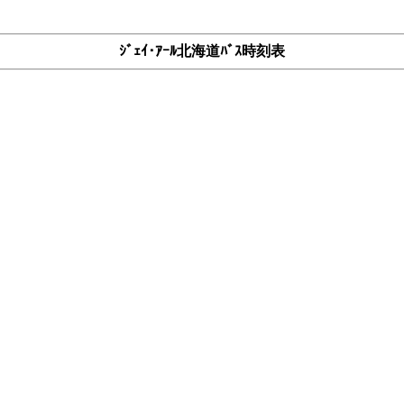
ｼﾞｪｲ･ｱｰﾙ北海道ﾊﾞｽ時刻表