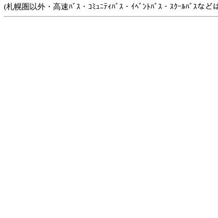
(札幌圏以外・高速ﾊﾞｽ・ｺﾐｭﾆﾃｨﾊﾞｽ・ｲﾍﾞﾝﾄﾊﾞｽ・ｽｸｰﾙﾊﾞ