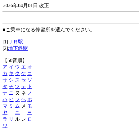
2026年04月01日 改正
■ご乗車になる停留所を選んでください。
[1]
ＪＲ駅
[2]
地下鉄駅
【50音順】
ア
イ
ウ
エ
オ
カ
キ
ク
ケ
コ
サ
シ
ス
セ
ソ
タ
チ
ツ
テ
ト
ナ
ニ
ヌ ネ
ノ
ハ
ヒ
フ
ヘ
ホ
マ
ミ
ム
メ
モ
ヤ
ユ
ヨ
ラ
リ
ル レ
ロ
ワ