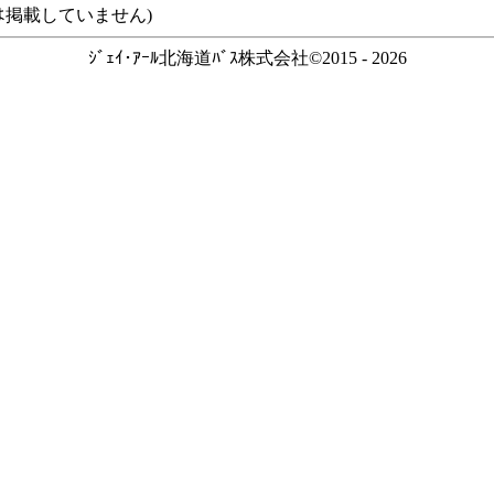
ｽなどは掲載していません)
ｼﾞｪｲ･ｱｰﾙ北海道ﾊﾞｽ株式会社©2015 - 2026