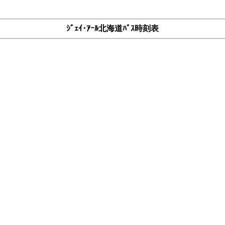
ｼﾞｪｲ･ｱｰﾙ北海道ﾊﾞｽ時刻表