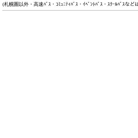
(札幌圏以外・高速ﾊﾞｽ・ｺﾐｭﾆﾃｨﾊﾞｽ・ｲﾍﾞﾝﾄﾊﾞｽ・ｽｸｰﾙﾊﾞ