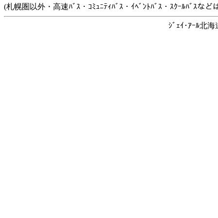
(札幌圏以外・高速ﾊﾞｽ・ｺﾐｭﾆﾃｨﾊﾞｽ・ｲﾍﾞﾝﾄﾊﾞｽ・ｽｸｰﾙﾊﾞ
ｼﾞｪｲ･ｱｰﾙ北海