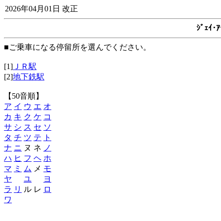
2026年04月01日 改正
ｼﾞｪｲ
■ご乗車になる停留所を選んでください。
[1]
ＪＲ駅
[2]
地下鉄駅
【50音順】
ア
イ
ウ
エ
オ
カ
キ
ク
ケ
コ
サ
シ
ス
セ
ソ
タ
チ
ツ
テ
ト
ナ
ニ
ヌ ネ
ノ
ハ
ヒ
フ
ヘ
ホ
マ
ミ
ム
メ
モ
ヤ
ユ
ヨ
ラ
リ
ル レ
ロ
ワ