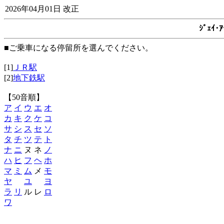
2026年04月01日 改正
ｼﾞｪｲ
■ご乗車になる停留所を選んでください。
[1]
ＪＲ駅
[2]
地下鉄駅
【50音順】
ア
イ
ウ
エ
オ
カ
キ
ク
ケ
コ
サ
シ
ス
セ
ソ
タ
チ
ツ
テ
ト
ナ
ニ
ヌ ネ
ノ
ハ
ヒ
フ
ヘ
ホ
マ
ミ
ム
メ
モ
ヤ
ユ
ヨ
ラ
リ
ル レ
ロ
ワ