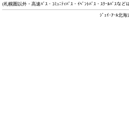
(札幌圏以外・高速ﾊﾞｽ・ｺﾐｭﾆﾃｨﾊﾞｽ・ｲﾍﾞﾝﾄﾊﾞｽ・ｽｸｰﾙﾊﾞ
ｼﾞｪｲ･ｱｰﾙ北海