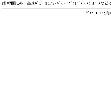
(札幌圏以外・高速ﾊﾞｽ・ｺﾐｭﾆﾃｨﾊﾞｽ・ｲﾍﾞﾝﾄﾊﾞｽ・ｽｸｰﾙﾊﾞ
ｼﾞｪｲ･ｱｰﾙ北海