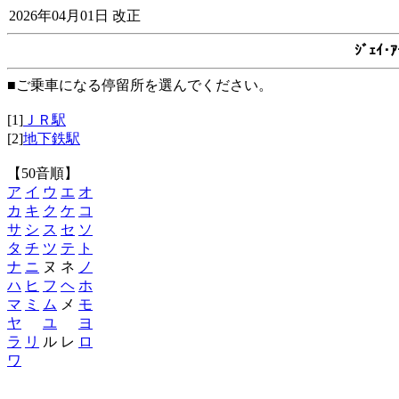
2026年04月01日 改正
ｼﾞｪｲ
■ご乗車になる停留所を選んでください。
[1]
ＪＲ駅
[2]
地下鉄駅
【50音順】
ア
イ
ウ
エ
オ
カ
キ
ク
ケ
コ
サ
シ
ス
セ
ソ
タ
チ
ツ
テ
ト
ナ
ニ
ヌ ネ
ノ
ハ
ヒ
フ
ヘ
ホ
マ
ミ
ム
メ
モ
ヤ
ユ
ヨ
ラ
リ
ル レ
ロ
ワ